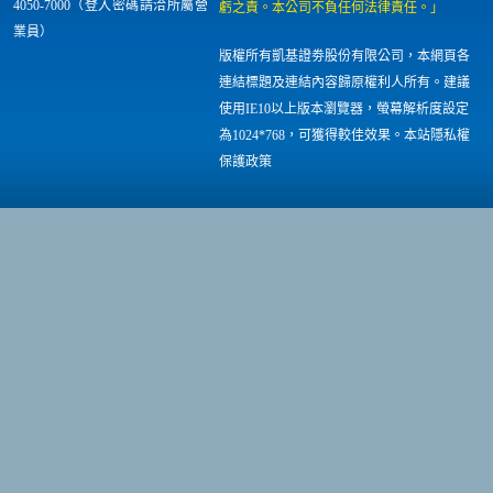
4050-7000（登入密碼請洽所屬營
虧之責。本公司不負任何法律責任。」
業員）
版權所有凱基證劵股份有限公司，本網頁各
連結標題及連結內容歸原權利人所有。建議
使用IE10以上版本瀏覽器，螢幕解析度設定
為1024*768，可獲得較佳效果。本站隱私權
保護政策