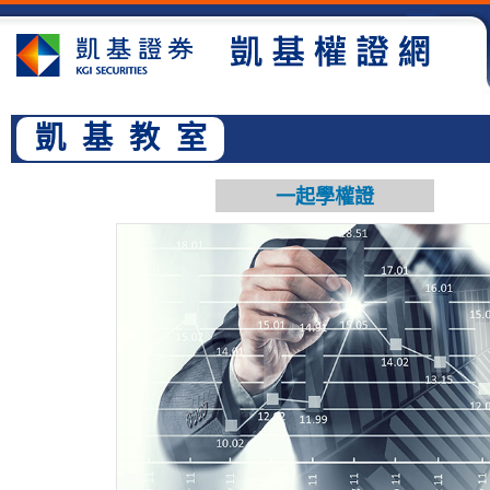
凱 基 教 室
一起學權證