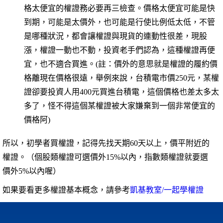
格太便宜的權證務必要再三檢查。價格太便宜可能是快
到期，可能是太價外，也可能是行使比例低太低，不管
是哪種狀況，都會讓權證與現貨的連動性很差，現股
漲，權證一動也不動，投資老手們認為，這種權證再便
宜，也不適合買進。(註：價外的意思就是權證的履約價
格離現在價格很遠，舉例來說，台積電市價250元，某權
證卻要投資人用400元買進台積電，這個價格也差太多太
多了，怪不得這個某權證被大家嫌棄到一個非常便宜的
價格阿)
所以，初學者買權證，記得先找天期60天以上，價平附近的
權證。（個股類權證可選價外15%以內，指數類權證就要選
價外5%以內喔）
如果要看更多權證基本概念，請參考
凱基教室/一起學權證